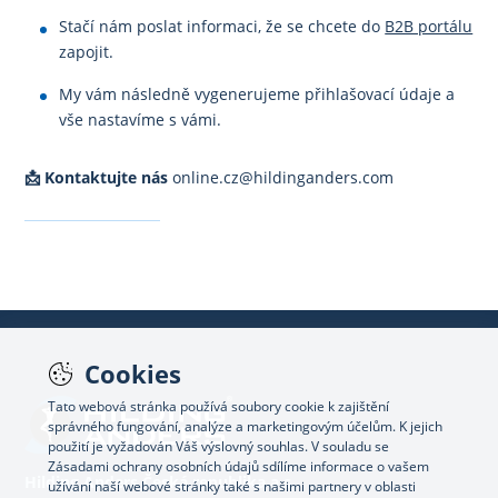
Stačí nám poslat informaci, že se chcete do
B2B portálu
zapojit.
My vám následně vygenerujeme přihlašovací údaje a
vše nastavíme s vámi.
📩 Kontaktujte nás
online.cz@hildinganders.com
Cookies
Tato webová stránka používá soubory cookie k zajištění
správného fungování, analýze a marketingovým účelům. K jejich
použití je vyžadován Váš výslovný souhlas. V souladu se
Zásadami ochrany osobních údajů sdílíme informace o vašem
Hilding Anders Česká republika a.s.
užívání naší webové stránky také s našimi partnery v oblasti